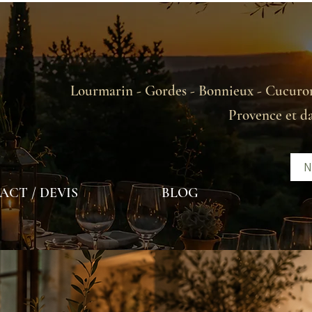
Lourmarin - Gordes - Bonnieux - Cucuron
Provence et d
N
CT / DEVIS
BLOG