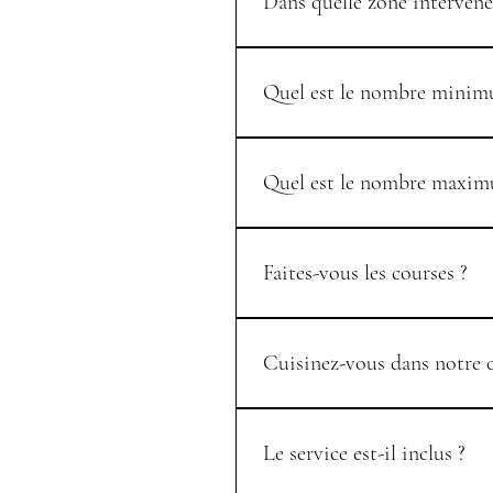
Dans quelle zone intervene
Nous sommes basés à Ansouis et in
Quel est le nombre minim
Nos prestations chef à domicile so
Quel est le nombre maxim
Afin de garantir une expérience ha
convives environ selon le format d
Faites-vous les courses ?
Oui, nous sélectionnons et acheton
sélectionner vos produits.
Cuisinez-vous dans notre c
Oui, nous cuisinons directement s
Le service est-il inclus ?