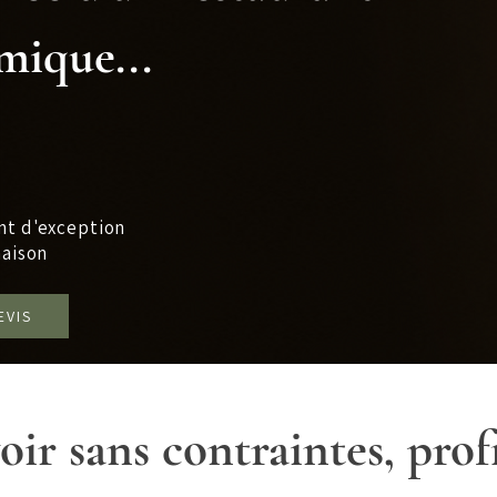
mique...
nt d'exception
maison
EVIS
ir sans contraintes, prof