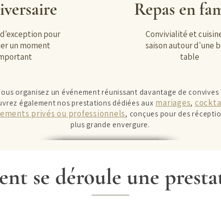
versaire
Repas en fam
 d'exception pour
Convivialité et cuisin
er un moment
saison autour d'une b
mportant
table
Vous organisez un événement réunissant davantage de convives 
mariages
cockta
vrez également nos prestations dédiées aux
,
ements privés ou professionnels
, conçues pour des récepti
plus grande envergure.
t se déroule une prestat