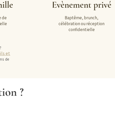
ille
Evènement privé
e de
Baptême, brunch,
elle
célébration ou réception
confidentielle
?
ils et
ons de
ion ?