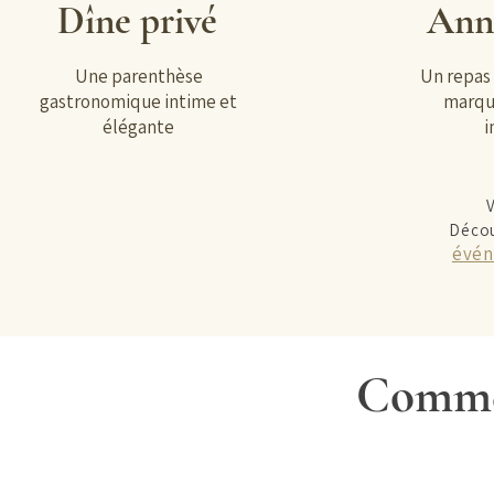
Dîne privé
Anni
Une parenthèse
Un repas
gastronomique intime et
marqu
élégante
i
Décou
évén
Commen