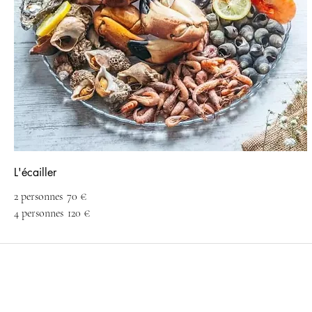
L'écailler
2 personnes
70 €
4 personnes
120 €
M
|
P
CHEF PRIVE & TRAITEUR