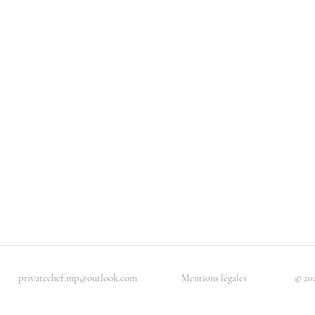
|
|
privatechef.mp@outlook.com
Mentions légales
© 20