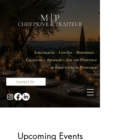
M | P
CHEF PRIVE & TRAITEUR
Lourmarin - Gordes - Bonnieux -
Cucuron - Ansouis - Aix-en-Provence
et dans toute la Provence
Contact Us
Upcoming Events