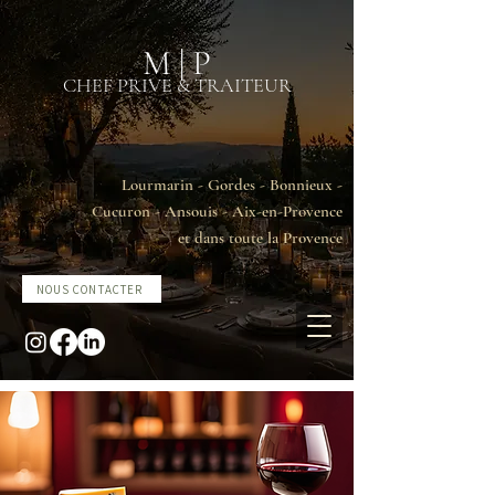
M | P
CHEF PRIVE & TRAITEUR
Lourmarin - Gordes - Bonnieux -
Cucuron - Ansouis - Aix-en-Provence
et dans toute la Provence
NOUS CONTACTER