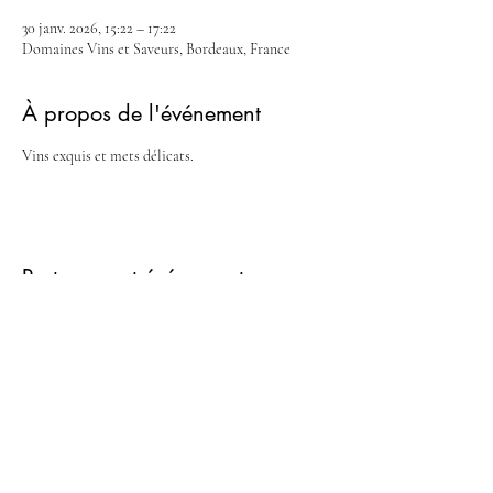
30 janv. 2026, 15:22 – 17:22
Domaines Vins et Saveurs, Bordeaux, France
À propos de l'événement
Vins exquis et mets délicats.
Partager cet événement
M
|
P
CHEF PRIVE & TRAITEUR