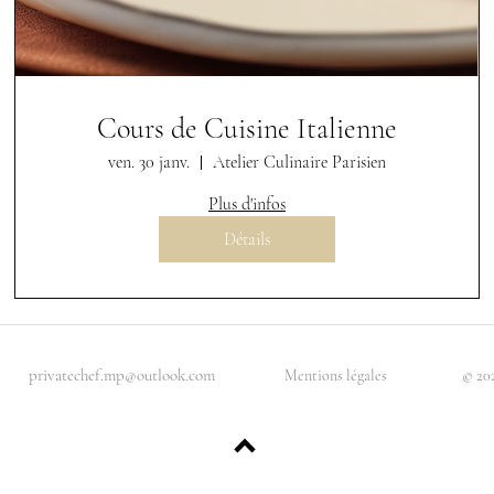
Cours de Cuisine Italienne
ven. 30 janv.
Atelier Culinaire Parisien
Plus d'infos
Détails
|
|
privatechef.mp@outlook.com
Mentions légales
© 20
Retour en haut